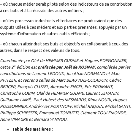
– où chaque métier serait piloté selon des indicateurs de sa contribution
à ces buts et à la réussite des autres métiers ;
– où les processus industriels et tertiaires ne produiraient que des
outputs utiles à ces métiers et aux parties prenantes, appuyés par un
système d’information et autres outils efficients ;
– où chacun atteindrait ses buts et objectifs en collaborant à ceux des
autres, dans le respect des valeurs de tous.
Coordonnée par Olaf de HEMMER GUDME et Hugues POISSONNIER,
e
cette 2
édition est
préfacée par Joël de ROSNAY
, complétée par les
contributions de Laurent LEDOUX, Jonathan NORMAND et Marc
PFITZER, et reprend celles de Marc BEAUVOIS-COLADON, Cédric
BERGER, François CLUZEL, Alexandre ENGEL, Eric FROMANT,
Christophe GOBIN, Olaf de HEMMER GUDME, Laurent JEHANIN,
Guillaume LAMÉ, Paul-Hubert des MESNARDS, Rima NOURI, Hugues
POISSONNIER, André-Yves PORTNOFF, Michel RAQUIN, Michel SANTI,
Philippe SCHIESSER, Emmanuel TONIUTTI, Clément TOULEMONDE,
Anne VINAGRE et Bernard YANNOU.
Table des matières :