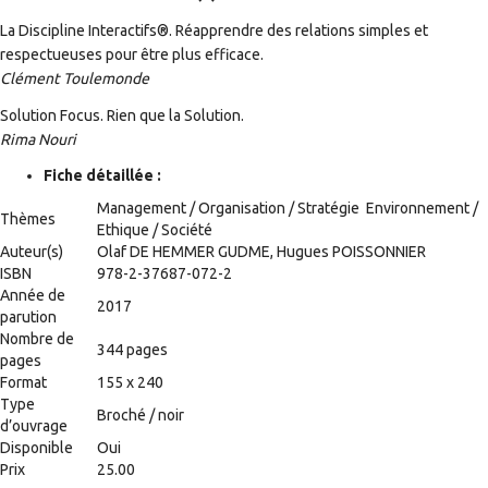
La Discipline Interactifs®. Réapprendre des relations simples et
respectueuses pour être plus efficace.
Clément Toulemonde
Solution Focus. Rien que la Solution.
Rima Nouri
Fiche détaillée :
Management / Organisation / Stratégie Environnement /
Thèmes
Ethique / Société
Auteur(s)
Olaf DE HEMMER GUDME, Hugues POISSONNIER
ISBN
978-2-37687-072-2
Année de
2017
parution
Nombre de
344 pages
pages
Format
155 x 240
Type
Broché / noir
d’ouvrage
Disponible
Oui
Prix
25.00