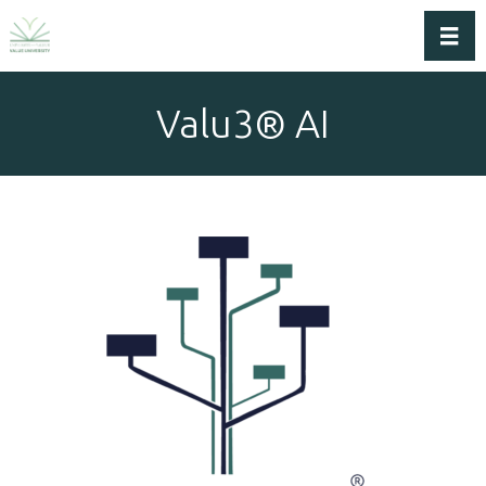
Dérou
Valu3® AI