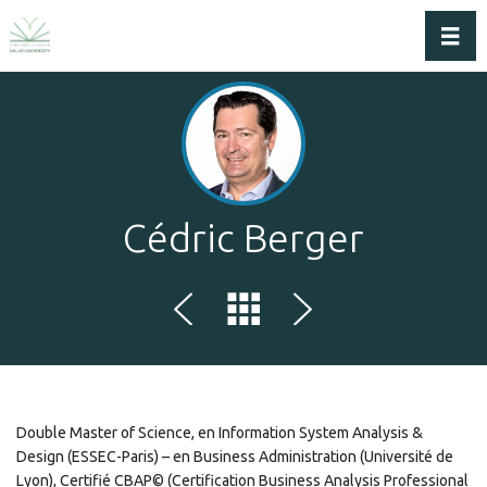
Dérou
Cédric Berger
Double Master of Science, en Information System Analysis &
Design (ESSEC-Paris) – en Business Administration (Université de
Lyon), Certifié CBAP© (Certification Business Analysis Professional