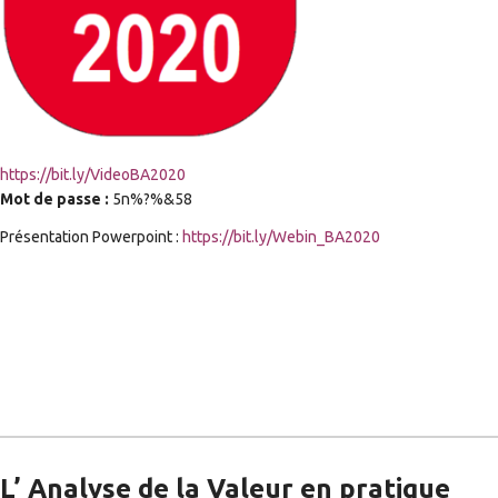
https://bit.ly/VideoBA2020
Mot de passe :
5n%?%&58
Présentation Powerpoint :
https://bit.ly/Webin_BA2020
L’ Analyse de la Valeur en pratique